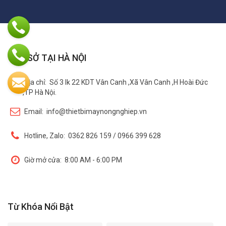
TRỤ SỞ TẠI HÀ NỘI
Địa chỉ:
Số 3 lk 22 KDT Vân Canh ,Xã Vân Canh ,H Hoài Đức
,TP Hà Nội.
Email:
info@thietbimaynongnghiep.vn
Hotline, Zalo:
0362 826 159 / 0966 399 628
Giờ mở cửa:
8:00 AM - 6:00 PM
Từ Khóa Nổi Bật