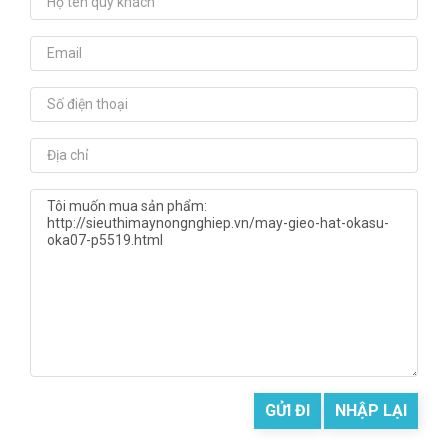
GỬI ĐI