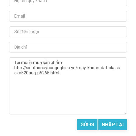
GỬI ĐI