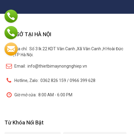
TRỤ SỞ TẠI HÀ NỘI
Địa chỉ:
Số 3 lk 22 KDT Vân Canh ,Xã Vân Canh ,H Hoài Đức
,TP Hà Nội.
Email:
info@thietbimaynongnghiep.vn
Hotline, Zalo:
0362 826 159 / 0966 399 628
Giờ mở cửa:
8:00 AM - 6:00 PM
Từ Khóa Nổi Bật