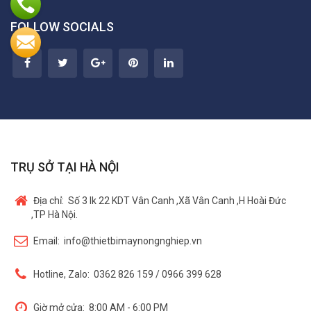
FOLLOW SOCIALS
TRỤ SỞ TẠI HÀ NỘI
Địa chỉ:
Số 3 lk 22 KDT Vân Canh ,Xã Vân Canh ,H Hoài Đức
,TP Hà Nội.
Email:
info@thietbimaynongnghiep.vn
Hotline, Zalo:
0362 826 159 / 0966 399 628
Giờ mở cửa:
8:00 AM - 6:00 PM