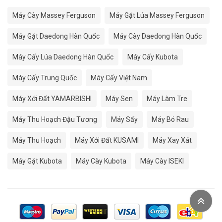
Máy Cày Massey Ferguson
Máy Gặt Lúa Massey Ferguson
Máy Gặt Daedong Hàn Quốc
Máy Cày Daedong Hàn Quốc
Máy Cấy Lúa Daedong Hàn Quốc
Máy Cấy Kubota
Máy Cấy Trung Quốc
Máy Cấy Việt Nam
Máy Xới Đất YAMARBISHI
Máy Sen
Máy Làm Tre
Máy Thu Hoạch Đậu Tương
Máy Sấy
Máy Bó Rau
Máy Thu Hoạch
Máy Xới Đất KUSAMI
Máy Xay Xát
Máy Gặt Kubota
Máy Cày Kubota
Máy Cày ISEKI