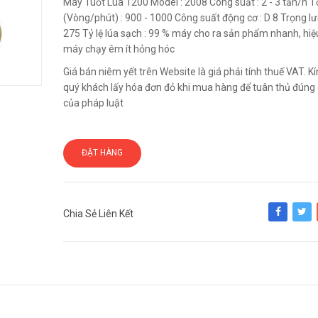
Máy Tuốt Lúa 1200 Model : 2008 Công suất : 2 - 3 tấn/h T
(Vòng/phút) : 900 - 1000 Công suất động cơ : D 8 Trọng lư
275 Tỷ lệ lúa sạch : 99 % máy cho ra sản phẩm nhanh, hiệ
máy chạy êm ít hỏng hóc
Giá bán niêm yết trên Website là giá phải tính thuế VAT. 
quý khách lấy hóa đơn đỏ khi mua hàng để tuân thủ đúng 
của pháp luật
ĐẶT HÀNG
Chia Sẻ Liên Kết
Share
Tweet