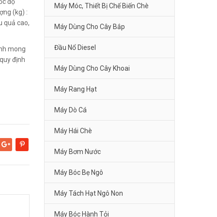
ốc độ
Máy Móc, Thiết Bị Chế Biến Chè
ợng (kg) :
u quả cao,
Máy Dùng Cho Cây Bắp
Đầu Nổ Diesel
Kính mong
quy định
Máy Dùng Cho Cây Khoai
Máy Rang Hạt
Máy Dò Cá
Máy Hái Chè
Google+
Pinterest
Máy Bơm Nước
Máy Bóc Bẹ Ngô
Máy Tách Hạt Ngô Non
Máy Bóc Hành Tỏi