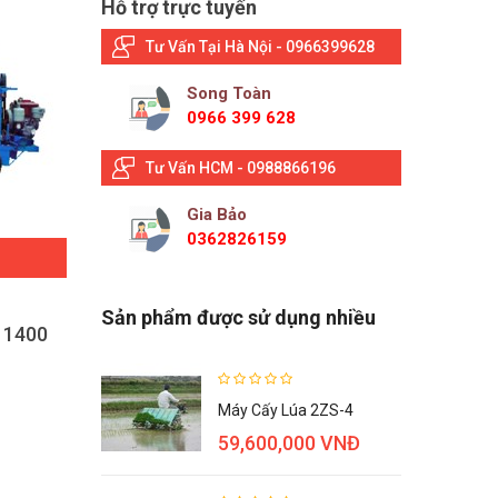
Hỗ trợ trực tuyến
Tư Vấn Tại Hà Nội - 0966399628
Song Toàn
0966 399 628
Tư Vấn HCM - 0988866196
Gia Bảo
0362826159
ĐẶT HÀNG
Sản phẩm được sử dụng nhiều
 1400
Máy Đập Lúa Liên Hoàn 1800
M
Vui lòng gọi
Máy Cấy Lúa 2ZS-4
59,600,000 VNĐ