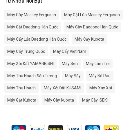
Từ Khóa Nổi Bật
Máy Cày Massey Ferguson
Máy Gặt Lúa Massey Ferguson
Máy Gặt Daedong Hàn Quốc
Máy Cày Daedong Hàn Quốc
Máy Cấy Lúa Daedong Hàn Quốc
Máy Cấy Kubota
Máy Cấy Trung Quốc
Máy Cấy Việt Nam
Máy Xới Đất YAMARBISHI
Máy Sen
Máy Làm Tre
Máy Thu Hoạch Đậu Tương
Máy Sấy
Máy Bó Rau
Máy Thu Hoạch
Máy Xới Đất KUSAMI
Máy Xay Xát
Máy Gặt Kubota
Máy Cày Kubota
Máy Cày ISEKI