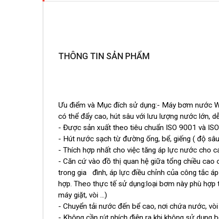
THÔNG TIN SẢN PHẨM
Ưu điểm và Mục đích sử dụng:- Máy bơm nước WILO
có thể đẩy cao, hút sâu với lưu lượng nước lớn, dễ
- Được sản xuất theo tiêu chuẩn ISO 9001 và IS
- Hút nước sạch từ đường ống, bể, giếng ( độ s
- Thích hợp nhất cho việc tăng áp lực nước cho các
- Căn cứ vào đồ thị quan hệ giữa tổng chiều cao 
trong gia đình, áp lực điều chỉnh của công tắc á
hợp. Theo thực tế sử dụng:loại bơm này phù hợp t
máy giặt, vòi ...)
- Chuyển tải nước đến bể cao, nơi chứa nước, vòi 
- Không cần rút phích điện ra khi không sử dụng