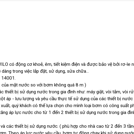
 có động cơ khoẻ, êm, tiết kiệm điện và được bảo vệ bởi rơ-le nh
 dàng trong việc lắp đặt, sử dụng, sửa chữa...
O 14001.
âu của mặt nước so với bơm không quá 8 m )
 thiết bị sử dụng nước trong gia đình như: máy giặt, vòi tắm, vòi rửa
cột áp - lưu lượng và yêu cầu thực tế sử dụng của các thiết bị nước
p xuất, quý khách có thể lựa chọn cho mình loại bơm có công suất p
ăng áp lực nước cho từ 1 đến 2 thiết bị sử dụng nước trong gia đìn
và các thiết bị sử dụng nước. ( phù hợp cho nhà cao từ 2 đến 3 tần
 bơm. Theo áp lực nước yêu cầu, bơm tự động chạy khi sử dụng nướ