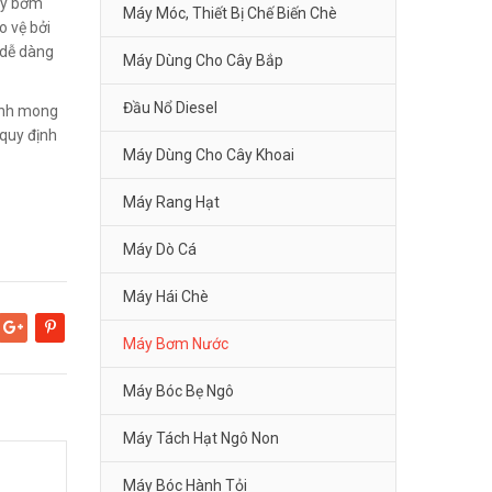
áy bơm
Máy Móc, Thiết Bị Chế Biến Chè
o vệ bởi
, dễ dàng
Máy Dùng Cho Cây Bắp
Đầu Nổ Diesel
Kính mong
quy định
Máy Dùng Cho Cây Khoai
Máy Rang Hạt
Máy Dò Cá
Máy Hái Chè
Google+
Pinterest
Máy Bơm Nước
Máy Bóc Bẹ Ngô
Máy Tách Hạt Ngô Non
Máy Bóc Hành Tỏi