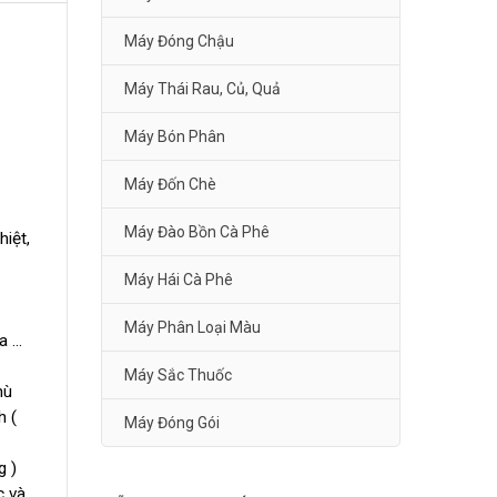
Máy Đóng Chậu
Máy Thái Rau, Củ, Quả
Máy Bón Phân
Máy Đốn Chè
Máy Đào Bồn Cà Phê
iệt,
Máy Hái Cà Phê
Máy Phân Loại Màu
 ...
Máy Sắc Thuốc
hù
h (
Máy Đóng Gói
g )
c và