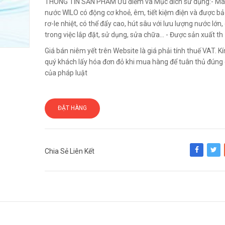
THÔNG TIN SẢN PHẨM Ưu điểm và Mục đích sử dụng:- M
nước WILO có động cơ khoẻ, êm, tiết kiệm điện và được bả
rơ-le nhiệt, có thể đẩy cao, hút sâu với lưu lượng nước lớn
trong việc lắp đặt, sử dụng, sửa chữa... - Được sản xuất th
Giá bán niêm yết trên Website là giá phải tính thuế VAT. 
quý khách lấy hóa đơn đỏ khi mua hàng để tuân thủ đúng 
của pháp luật
ĐẶT HÀNG
Chia Sẻ Liên Kết
Share
Tweet