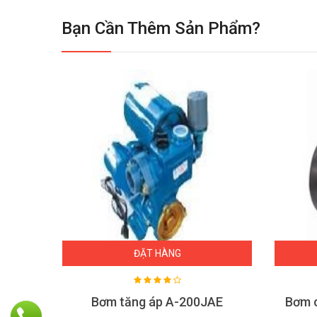
Bạn Cần Thêm Sản Phẩm?
ĐẶT HÀNG
Máy bơm hỏa tiễn Oshima 1HP 4OS3/13
Bơm tăng áp A-200JAE