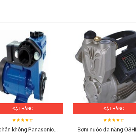
ĐẶT HÀNG
ĐẶT HÀNG
Bơm chân không Panasonic GP-129JX