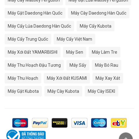
Máy Cày Massey Ferguson
Máy Gặt Lúa Massey Ferguson
Máy Gặt Daedong Hàn Quốc
Máy Cày Daedong Hàn Quốc
Máy Cấy Lúa Daedong Hàn Quốc
Máy Cấy Kubota
Máy Cấy Trung Quốc
Máy Cấy Việt Nam
Máy Xới Đất YAMARBISHI
Máy Sen
Máy Làm Tre
Máy Thu Hoạch Đậu Tương
Máy Sấy
Máy Bó Rau
Máy Thu Hoạch
Máy Xới Đất KUSAMI
Máy Xay Xát
Máy Gặt Kubota
Máy Cày Kubota
Máy Cày ISEKI