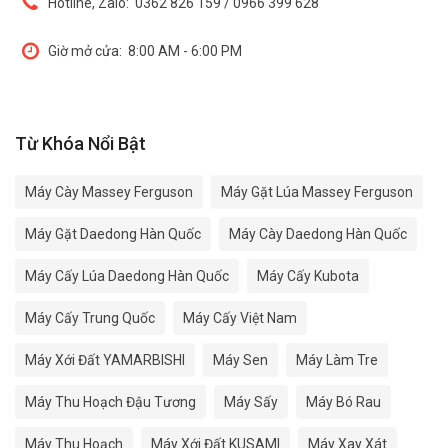
Hotline, Zalo:
0362 826 159 / 0966 399 628
Giờ mở cửa:
8:00 AM - 6:00 PM
Từ Khóa Nổi Bật
Máy Cày Massey Ferguson
Máy Gặt Lúa Massey Ferguson
Máy Gặt Daedong Hàn Quốc
Máy Cày Daedong Hàn Quốc
Máy Cấy Lúa Daedong Hàn Quốc
Máy Cấy Kubota
Máy Cấy Trung Quốc
Máy Cấy Việt Nam
Máy Xới Đất YAMARBISHI
Máy Sen
Máy Làm Tre
Máy Thu Hoạch Đậu Tương
Máy Sấy
Máy Bó Rau
Máy Thu Hoạch
Máy Xới Đất KUSAMI
Máy Xay Xát