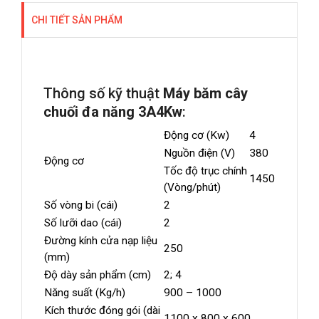
CHI TIẾT SẢN PHẨM
Thông số kỹ thuật
Máy băm cây
chuối đa năng 3A4Kw
:
Động cơ (Kw)
4
Nguồn điện (V)
380
Động cơ
Tốc độ trục chính
1450
(Vòng/phút)
Số vòng bi (cái)
2
Số lưỡi dao (cái)
2
Đường kính cửa nạp liệu
250
(mm)
Độ dày sản phẩm (cm)
2; 4
Năng suất (Kg/h)
900 – 1000
Kích thước đóng gói (dài
1100 x 800 x 600