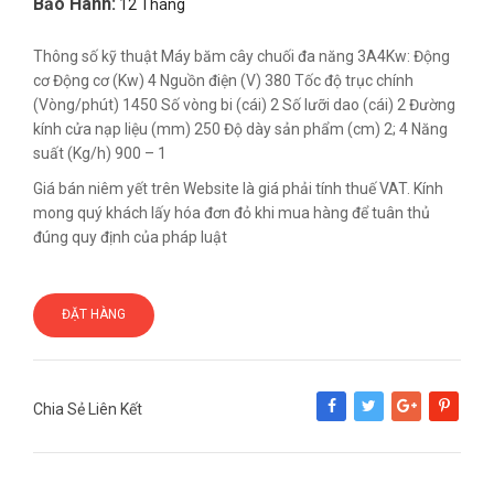
Bảo Hành:
12 Tháng
Thông số kỹ thuật Máy băm cây chuối đa năng 3A4Kw: Động
cơ Động cơ (Kw) 4 Nguồn điện (V) 380 Tốc độ trục chính
(Vòng/phút) 1450 Số vòng bi (cái) 2 Số lưỡi dao (cái) 2 Đường
kính cửa nạp liệu (mm) 250 Độ dày sản phẩm (cm) 2; 4 Năng
suất (Kg/h) 900 – 1
Giá bán niêm yết trên Website là giá phải tính thuế VAT. Kính
mong quý khách lấy hóa đơn đỏ khi mua hàng để tuân thủ
đúng quy định của pháp luật
ĐẶT HÀNG
Chia Sẻ Liên Kết
Share
Tweet
Google+
Pinterest