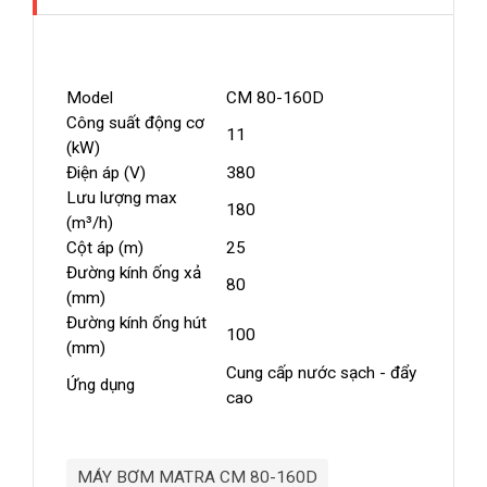
Model
CM 80-160D
Công suất động cơ
11
(kW)
Điện áp (V)
380
Lưu lượng max
180
(m³/h)
Cột áp (m)
25
Đường kính ống xả
80
(mm)
Đường kính ống hút
100
(mm)
Cung cấp nước sạch - đẩy
Ứng dụng
cao
MÁY BƠM MATRA CM 80-160D