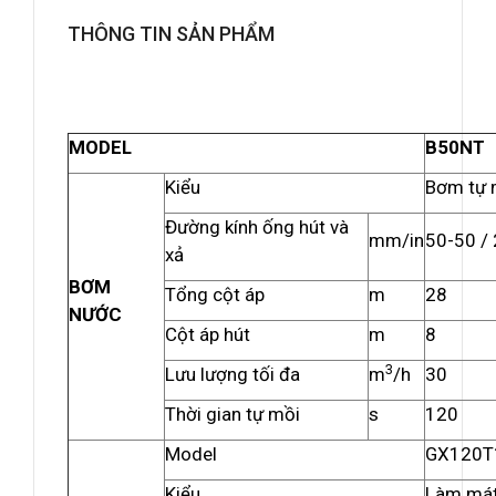
THÔNG TIN SẢN PHẨM
MODEL
B50NT
Kiểu
Bơm tự 
Đường kính ống hút và
mm/in
50-50 / 
xả
BƠM
Tổng cột áp
m
28
NƯỚC
Cột áp hút
m
8
3
Lưu lượng tối đa
m
/h
30
Thời gian tự mồi
s
120
Model
GX120T
Kiểu
Làm mát