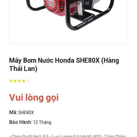
Máy Bơm Nước Honda SHE80X (Hàng
Thái Lan)
Vui lòng gọi
Mã:
SHE80X
Bảo Hành:
12 Tháng
- Công Suất (Hp): 5.5 - Lưu Lượng (Lít/phút): 930 - Tổng Chiều