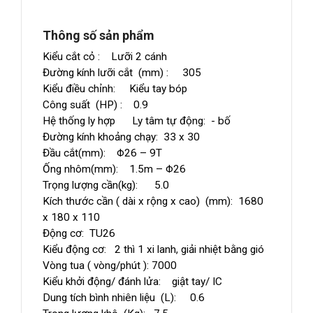
Thông số sản phẩm
Kiểu cắt cỏ : Lưỡi 2 cánh
Đường kính lưỡi cắt (mm) : 305
Kiểu điều chỉnh: Kiểu tay bóp
Công suất (HP) : 0.9
Hệ thống ly hợp Ly tâm tự động: - bố
Đường kính khoảng chạy: 33 x 30
Đầu cắt(mm): Φ26 – 9T
Ống nhôm(mm): 1.5m – Φ26
Trọng lượng cần(kg): 5.0
Kích thước cần ( dài x rộng x cao) (mm): 1680
x 180 x 110
Động cơ: TU26
Kiểu động cơ: 2 thì 1 xi lanh, giải nhiệt bằng gió
Vòng tua ( vòng/phút ): 7000
Kiểu khởi động/ đánh lửa: giật tay/ IC
Dung tích bình nhiên liệu (L): 0.6