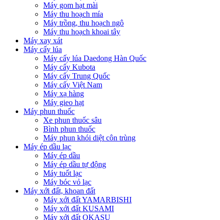
Máy gom hạt mài
Máy thu hoạch mía
Máy trồng, thu hoạch ngô
Máy thu hoạch khoai tây
Máy xay xát
Máy cấy lúa
Máy cấy lúa Daedong Hàn Quốc
Máy cấy Kubota
Máy cấy Trung Quốc
Máy cấy Việt Nam
Máy xạ hàng
Máy gieo hạt
Máy phun thuốc
Xe phun thuốc sâu
Bình phun thuốc
Máy phun khói diệt côn trùng
Máy ép dầu lạc
Máy ép dầu
Máy ép dầu tự động
Máy tuốt lạc
Máy bóc vỏ lạc
Máy xới đất, khoan đất
Máy xới đất YAMARBISHI
Máy xới đất KUSAMI
Máy xới đất OKASU