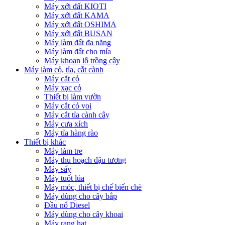
Máy xới đất KIOTI
Máy xới đất KAMA
Máy xới đất OSHIMA
Máy xới đất BUSAN
Máy làm đất đa năng
Máy làm đất cho mía
Máy khoan lỗ trồng cây
Máy làm cỏ, tỉa, cắt cành
Máy cắt cỏ
Máy xạc cỏ
Thiết bị làm vườn
Máy cắt cỏ voi
Máy cắt tỉa cành cây
Máy cưa xích
Máy tỉa hàng rào
Thiết bị khác
Máy làm tre
Máy thu hoạch đậu tương
Máy sấy
Máy tuốt lúa
Máy móc, thiết bị chế biến chè
Máy dùng cho cây bắp
Đầu nổ Diesel
Máy dùng cho cây khoai
Máy rang hạt