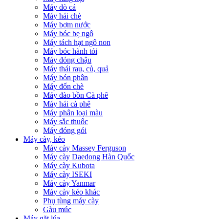
Máy dò cá
Máy hái chè
Máy bơm nước
Máy bóc bẹ ngô
Máy tách hạt ngô non
Máy bóc hành tỏi
Máy đóng chậu
Máy thái rau, củ, quả
Máy bón phân
Máy đốn chè
Máy đào bồn Cà phê
Máy hái cà phê
Máy phân loại màu
Máy sắc thuốc
Máy đóng gói
Máy cày, kéo
Máy cày Massey Ferguson
Máy cày Daedong Hàn Quốc
Máy cày Kubota
Máy cày ISEKI
Máy cày Yanmar
Máy cày kéo khác
Phụ tùng máy cày
Gàu múc
Máy gặt lúa