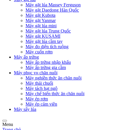
Máy gặt lúa Massey Ferguson
Máy gặt Daedong Hàn Quốc
Máy gặt Kubota
Máy gặt Yanmar
Máy gặt lúa mini
Máy gặt lúa Trung Quốc
Máy gặt KUSAMI
Máy gặt lúa cầm tay
Máy đo diện tích ruộng
Máy cuốn rơm
Máy ấp trứng
Máy ấp trứng nhập khẩu
Máy ấp trứng gia cầm
Máy phục vụ chăn nuôi
Máy nghiền thức ăn chăn nuôi
Máy thái chuối
Máy tách hạt ngô
Máy chế biến thức ăn chăn nuôi
Máy ép rơm
Máy ép cám viên
Máy sấy lúa
Menu
Trang chủ