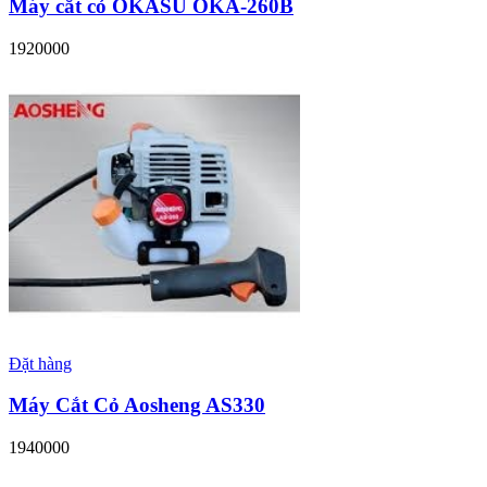
Máy cắt cỏ OKASU OKA-260B
1920000
Đặt hàng
Máy Cắt Cỏ Aosheng AS330
1940000