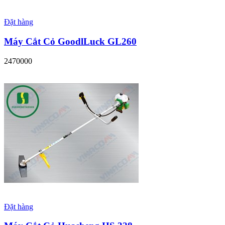
Đặt hàng
Máy Cắt Cỏ GoodlLuck GL260
2470000
Đặt hàng