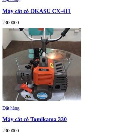
Máy cắt cỏ OKASU CX-411
2300000
Đặt hàng
Máy cắt cỏ Tomikama 330
2300000