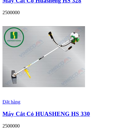
Máy Cắt Cỏ Huasheng HS 328
2500000
Đặt hàng
Máy Cắt Cỏ HUASHENG HS 330
2500000