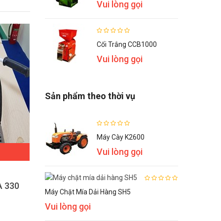
Vui lòng gọi
Cối Trắng CCB1000
Vui lòng gọi
Sản phẩm theo thời vụ
Máy Cày K2600
Vui lòng gọi
ĐẶT HÀNG
A 330
Máy cắt cỏ OKASU CX-260
Má
Máy Chặt Mía Dải Hàng SH5
1,590,000 VNĐ
Vui lòng gọi