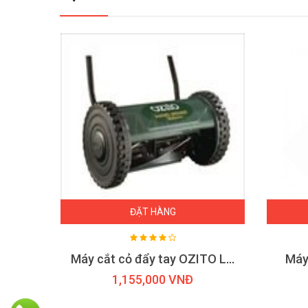
ĐẶT HÀNG
MÁY CẮT CỎ OSHIMA 411 CAM XÁM
Máy cắt cỏ đẩy tay OZITO LMP-301
Máy
1,155,000 VNĐ