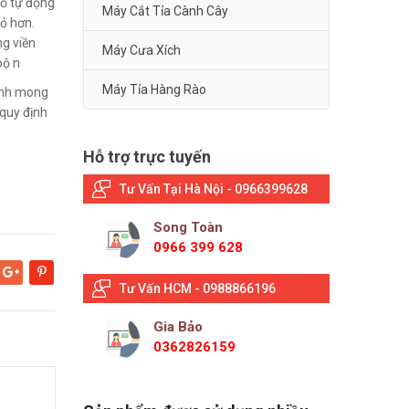
cỏ tự động
Máy Cắt Tỉa Cành Cây
ỏ hơn.
g viền
Máy Cưa Xích
bộ n
Máy Tỉa Hàng Rào
Kính mong
quy định
Hỗ trợ trực tuyến
Tư Vấn Tại Hà Nội - 0966399628
Song Toàn
0966 399 628
Google+
Pinterest
Tư Vấn HCM - 0988866196
Gia Bảo
0362826159