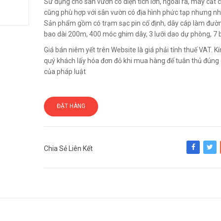
Sử dụng cho sân vườn có diện tích lớn, ngoài ra, máy cắt 
cũng phù hợp với sân vườn có địa hình phức tạp nhưng nh
Sản phẩm gồm có trạm sạc pin cố định, dây cáp làm đườn
bao dài 200m, 400 móc ghim dây, 3 lưỡi dao dự phòng, 7 
Giá bán niêm yết trên Website là giá phải tính thuế VAT. 
quý khách lấy hóa đơn đỏ khi mua hàng để tuân thủ đúng 
của pháp luật
ĐẶT HÀNG
Chia Sẻ Liên Kết
Share
Tweet