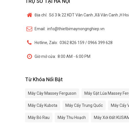
TRỤ SỞ TẠI HÀ NỘI
Địa chỉ:
Số 3 lk 22 KDT Vân Canh ,Xã Vân Canh ,H Hoà
Email:
info@thietbimaynongnghiep.vn
Hotline, Zalo:
0362 826 159 / 0966 399 628
Giờ mở cửa:
8:00 AM - 6:00 PM
Từ Khóa Nổi Bật
Máy Cày Massey Ferguson
Máy Gặt Lúa Massey Fe
Máy Cấy Kubota
Máy Cấy Trung Quốc
Máy Cấy 
Máy Bó Rau
Máy Thu Hoạch
Máy Xới Đất KUSAM