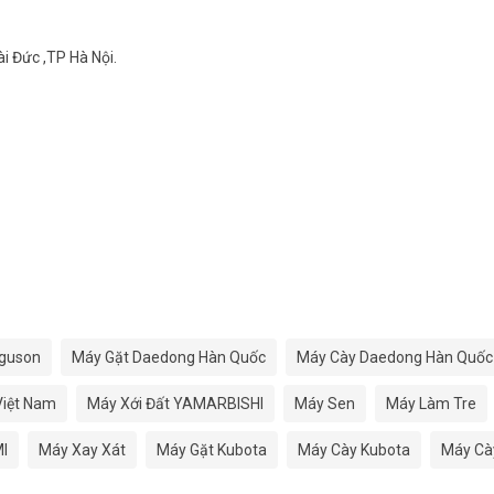
i Đức ,TP Hà Nội.
rguson
Máy Gặt Daedong Hàn Quốc
Máy Cày Daedong Hàn Quốc
Việt Nam
Máy Xới Đất YAMARBISHI
Máy Sen
Máy Làm Tre
I
Máy Xay Xát
Máy Gặt Kubota
Máy Cày Kubota
Máy Cày