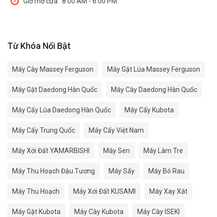
Giờ mở cửa:
8:00 AM - 6:00 PM
Từ Khóa Nổi Bật
Máy Cày Massey Ferguson
Máy Gặt Lúa Massey Ferguson
Máy Gặt Daedong Hàn Quốc
Máy Cày Daedong Hàn Quốc
Máy Cấy Lúa Daedong Hàn Quốc
Máy Cấy Kubota
Máy Cấy Trung Quốc
Máy Cấy Việt Nam
Máy Xới Đất YAMARBISHI
Máy Sen
Máy Làm Tre
Máy Thu Hoạch Đậu Tương
Máy Sấy
Máy Bó Rau
Máy Thu Hoạch
Máy Xới Đất KUSAMI
Máy Xay Xát
Máy Gặt Kubota
Máy Cày Kubota
Máy Cày ISEKI