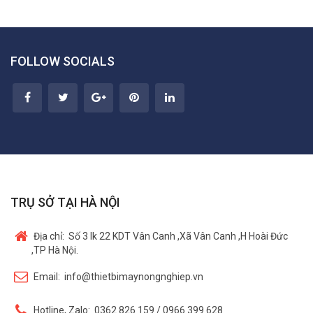
FOLLOW SOCIALS
TRỤ SỞ TẠI HÀ NỘI
Địa chỉ:
Số 3 lk 22 KDT Vân Canh ,Xã Vân Canh ,H Hoài Đức
,TP Hà Nội.
Email:
info@thietbimaynongnghiep.vn
Hotline, Zalo:
0362 826 159 / 0966 399 628