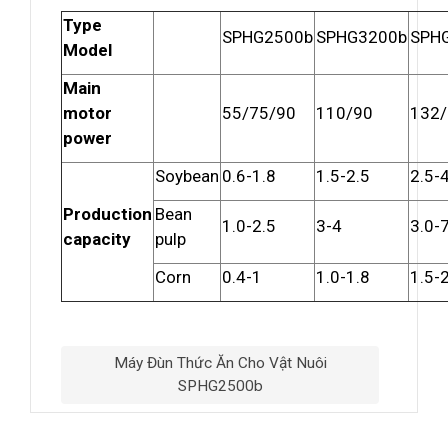
Type
SPHG2500b
SPHG3200b
SPH
Model
Main
motor
55/75/90
110/90
132
power
Soybean
0.6-1.8
1.5-2.5
2.5-
Production
Bean
1.0-2.5
3-4
3.0-
capacity
pulp
Corn
0.4-1
1.0-1.8
1.5-
Máy Đùn Thức Ăn Cho Vật Nuôi
SPHG2500b