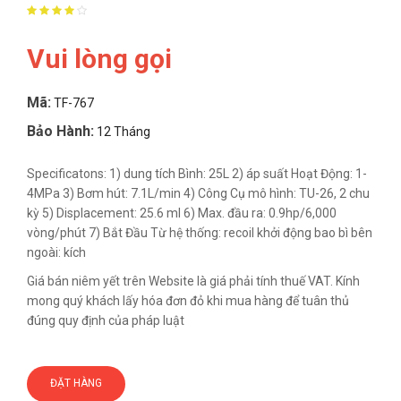
Vui lòng gọi
Mã:
TF-767
Bảo Hành:
12 Tháng
Specificatons: 1) dung tích Bình: 25L 2) áp suất Hoạt Động: 1-
4MPa 3) Bơm hút: 7.1L/min 4) Công Cụ mô hình: TU-26, 2 chu
kỳ 5) Displacement: 25.6 ml 6) Max. đầu ra: 0.9hp/6,000
vòng/phút 7) Bắt Đầu Từ hệ thống: recoil khởi động bao bì bên
ngoài: kích
Giá bán niêm yết trên Website là giá phải tính thuế VAT. Kính
mong quý khách lấy hóa đơn đỏ khi mua hàng để tuân thủ
đúng quy định của pháp luật
ĐẶT HÀNG