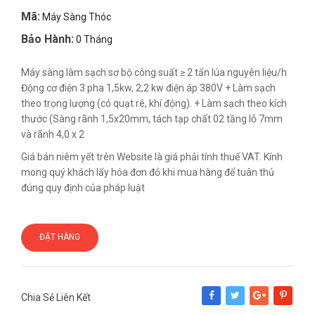
Mã:
Máy Sàng Thóc
Bảo Hành:
0 Tháng
Máy sàng làm sạch sơ bộ công suất ≥ 2 tấn lúa nguyên liệu/h
Động cơ điện 3 pha 1,5kw, 2,2 kw điện áp 380V + Làm sạch
theo trọng lượng (có quạt rê, khí động). + Làm sạch theo kích
thước (Sàng rãnh 1,5x20mm, tách tạp chất 02 tầng lỗ 7mm
và rãnh 4,0 x 2
Giá bán niêm yết trên Website là giá phải tính thuế VAT. Kính
mong quý khách lấy hóa đơn đỏ khi mua hàng để tuân thủ
đúng quy định của pháp luật
ĐẶT HÀNG
Chia Sẻ Liên Kết
Share
Tweet
Google+
Pinterest