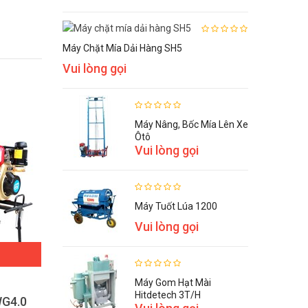
Máy Chặt Mía Dải Hàng SH5
Vui lòng gọi
Máy Nâng, Bốc Mía Lên Xe
Ôtô
Vui lòng gọi
Máy Tuốt Lúa 1200
Vui lòng gọi
ĐẶT HÀNG
Máy Gom Hạt Mài
Hitdetech 3T/h
WG4.0
Máy làm đất đa năng TARO 1WG5