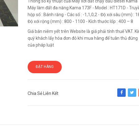
Thông số kỹ thuật của Máy xới đất chạy dầu diesel Kama 
Máy làm đất đa năng Kama 173F - Model : HT171D - Truy
hộp số : Bánh răng - Các số : -1,1,0,2 - Độ xới sâu (mm) : 1
Độ xới rộng (mm) : 800 - 1100 - Kích thước lốp : 400 – 8
Giá bán niêm yết trên Website là giá phải tính thuế VAT. 
quý khách lấy hóa đơn đỏ khi mua hàng để tuân thủ đúng 
của pháp luật
ĐẶT HÀNG
Chia Sẻ Liên Kết
Share
Tweet