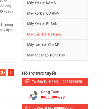
173F -
Máy Xới Đất KAMA
ền động
80 - 380 -
Máy Xới Đất OSHIMA
Máy Xới Đất BUSAN
Kính mong
quy định
Máy Làm Đất Đa Năng
Máy Làm Đất Cho Mía
Máy Khoan Lỗ Trồng Cây
Hỗ trợ trực tuyến
Google+
Pinterest
Tư Vấn Tại Hà Nội - 0966399628
Song Toàn
0966 399 628
Tư Vấn HCM - 0988866196