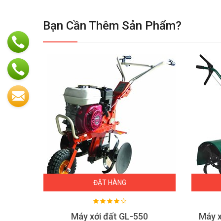
Bạn Cần Thêm Sản Phẩm?
ĐẶT HÀNG
Máy xới đất đa năng Shineray SR1Z-85A
Máy xới đất GL-550