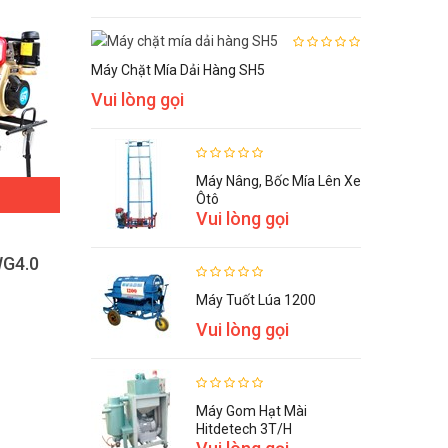
Máy Chặt Mía Dải Hàng SH5
Vui lòng gọi
Máy Nâng, Bốc Mía Lên Xe
ĐẶT HÀNG
Ôtô
Vui lòng gọi
WG4.0
Máy làm đất đa năng TARO 1WG5
12,500,000 VNĐ
Máy Tuốt Lúa 1200
Vui lòng gọi
Máy Gom Hạt Mài
Hitdetech 3T/h