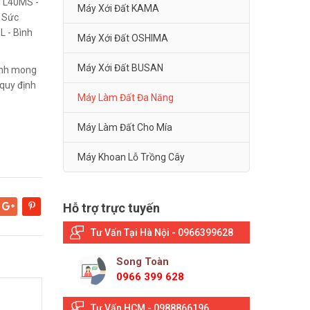
 TL40MS -
Máy Xới Đất KAMA
- Sức
L - Bình
Máy Xới Đất OSHIMA
Máy Xới Đất BUSAN
Kính mong
quy định
Máy Làm Đất Đa Năng
Máy Làm Đất Cho Mía
Máy Khoan Lỗ Trồng Cây
Hỗ trợ trực tuyến
Google+
Pinterest
Tư Vấn Tại Hà Nội - 0966399628
Song Toàn
0966 399 628
Tư Vấn HCM - 0988866196