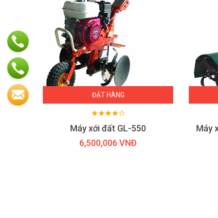
ĐẶT HÀNG
Máy Cày Xới Đất Đa Năng DCX650B
Máy xới đất GL-550
6,500,006 VNĐ