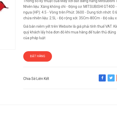
Thông số kỹ thuật của Máy xới đất đang năng Mitsubishi
Nhiên liệu: Xăng không chì - Động cơ: MITSUBISHI GT400 
ngựa (HP): 4.5 - Vòng trên Phút: 3600 - Dung tích nhớt: 0.6
chứa nhiên liệu: 2.5L - Độ rộng xới: 35Cm-80Cm - Độ sâu x
Giá bán niêm yết trên Website là giá phải tính thuế VAT. 
quý khách lấy hóa đơn đỏ khi mua hàng để tuân thủ đúng 
của pháp luật
ĐẶT HÀNG
Chia Sẻ Liên Kết
Share
Tweet