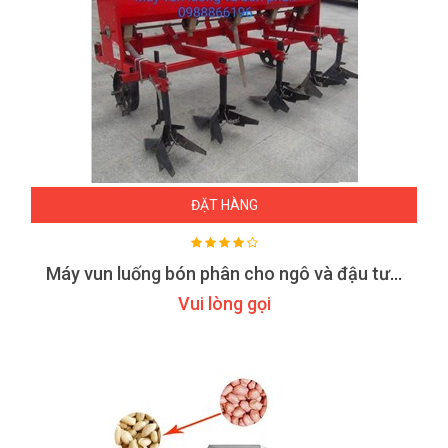
ĐẶT HÀNG
Máy vun luống bón phân cho ngô và đậu tương ,lạc ...
Vui lòng gọi