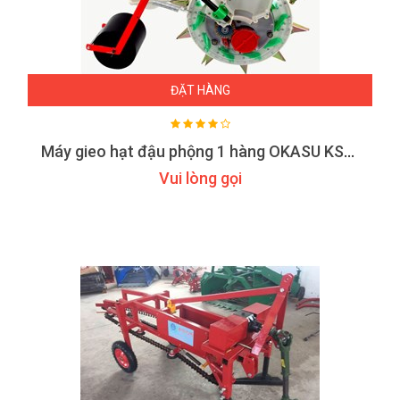
ĐẶT HÀNG
Máy gieo hạt đậu phộng 1 hàng OKASU KS1H
Vui lòng gọi