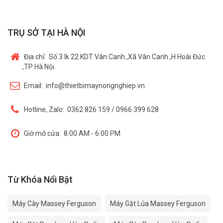
TRỤ SỞ TẠI HÀ NỘI
Địa chỉ:
Số 3 lk 22 KDT Vân Canh ,Xã Vân Canh ,H Hoài Đức
,TP Hà Nội.
Email:
info@thietbimaynongnghiep.vn
Hotline, Zalo:
0362 826 159 / 0966 399 628
Giờ mở cửa:
8:00 AM - 6:00 PM
Từ Khóa Nổi Bật
Máy Cày Massey Ferguson
Máy Gặt Lúa Massey Ferguson