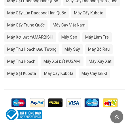
Máy Gặt Daedong Hàn Quốc
Máy Cày Daedong Hàn Quốc
Máy Cấy Lúa Daedong Hàn Quốc
Máy Cấy Kubota
Máy Cấy Trung Quốc
Máy Cấy Việt Nam
Máy Xới Đất YAMARBISHI
Máy Sen
Máy Làm Tre
Máy Thu Hoạch Đậu Tương
Máy Sấy
Máy Bó Rau
Máy Thu Hoạch
Máy Xới Đất KUSAMI
Máy Xay Xát
Máy Gặt Kubota
Máy Cày Kubota
Máy Cày ISEKI