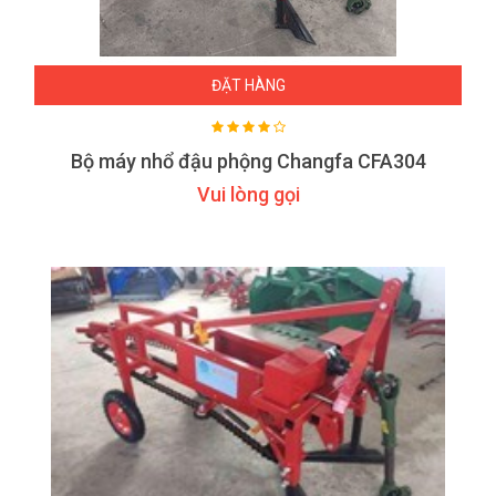
ĐẶT HÀNG
Bộ máy nhổ đậu phộng Changfa CFA304
Vui lòng gọi