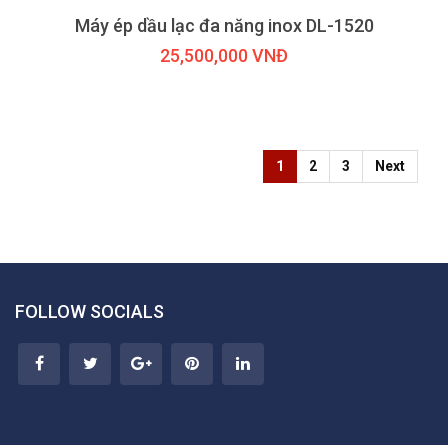
Máy ép dầu lạc đa năng inox DL-1520
25,500,000 VNĐ
1
2
3
Next
FOLLOW SOCIALS