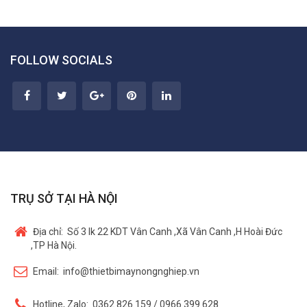
FOLLOW SOCIALS
TRỤ SỞ TẠI HÀ NỘI
Địa chỉ:
Số 3 lk 22 KDT Vân Canh ,Xã Vân Canh ,H Hoài Đức
,TP Hà Nội.
Email:
info@thietbimaynongnghiep.vn
Hotline, Zalo:
0362 826 159 / 0966 399 628