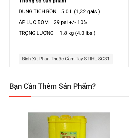
Thông số sản phẩm
DUNG TÍCH BỒN 5.0 L (1,32 gals.)
ÁP LỰC BƠM 29 psi +/- 10%
TRỌNG LƯỢNG 1.8 kg (4.0 lbs.)
Bình Xịt Phun Thuốc Cầm Tay STIHL SG31
Bạn Cần Thêm Sản Phẩm?