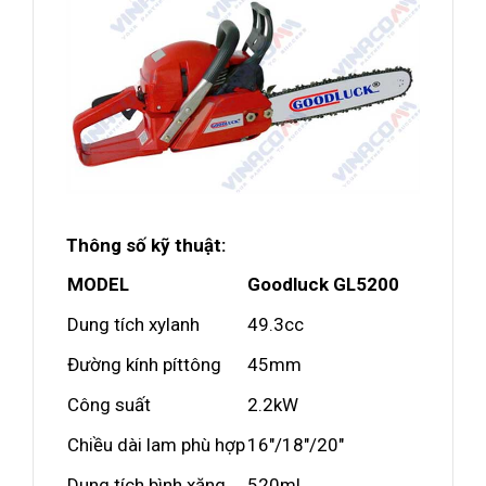
Thông số kỹ thuật
:
MODEL
Goodluck GL5200
Dung tích xylanh
49.3cc
Đường kính píttông
45mm
Công suất
2.2kW
Chiều dài lam phù hợp
16"/18"/20"
Dung tích bình xăng
520ml