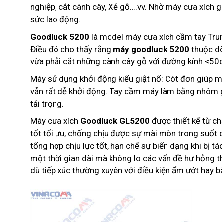
nghiệp, cắt cành cây, Xẻ gỗ….vv. Nhờ máy cưa xích gi
sức lao động.
Goodluck 5
2
00
là model máy cưa xích cầm tay Tru
Điều đó cho thấy rằng
máy goodluck 5
2
00
thuộc dò
vừa phải cắt những cành cây gỗ với đường kính <50c
Máy sử dụng khởi động kiểu giật nổ: Cót đơn giúp 
vẫn rất dễ khởi động. Tay cầm máy làm bằng nhôm 
tải trọng.
Máy cưa xích
Goodluck GL
52
00
được thiết kế từ ch
tốt tối ưu, chống chịu được sự mài mòn trong suốt
tổng hợp chịu lực tốt, hạn chế sự biến dạng khi bị
một thời gian dài mà không lo các vấn đề hư hỏng 
dù tiếp xúc thường xuyên với điều kiện ẩm ướt hay bất