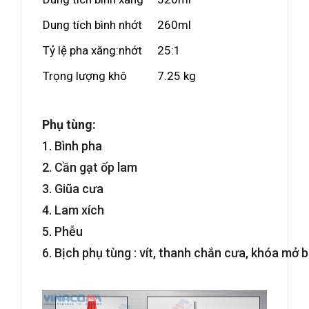
Dung tích bình nhớt
260ml
Tỷ lệ pha xăng:nhớt
25:1
Trọng lượng khô
7.25 kg
Phụ tùng
:
1. Bình pha
2. Cần gạt ốp lam
3. Giũa cưa
4. Lam xích
5. Phễu
6. Bịch phụ tùng : vít, thanh chắn cưa, khóa mở b