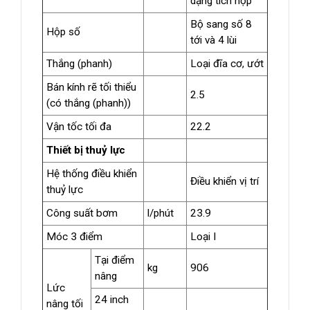
dạng tích hợp
Bộ sang số 8
Hộp số
tới và 4 lùi
Thắng (phanh)
Loại đĩa cơ, ướt
Bán kính rẽ tối thiểu
2.5
(có thắng (phanh))
Vận tốc tối đa
22.2
Thiết bị thuỷ lực
Hệ thống điều khiển
Điều khiển vị trí
thuỷ lực
Công suất bơm
l/phút
23.9
Móc 3 điểm
Loại I
Tại điểm
kg
906
nâng
Lức
24 inch
nâng tối