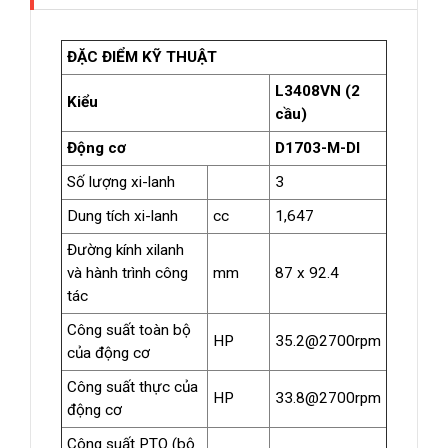
ĐẶC ĐIỂM KỸ THUẬT
L3408VN (2
Kiểu
cầu)
Động cơ
D1703-M-DI
Số lượng xi-lanh
3
Dung tích xi-lanh
cc
1,647
Đường kính xilanh
và hành trình công
mm
87 x 92.4
tác
Công suất toàn bộ
HP
35.2@2700rpm
của động cơ
Công suất thực của
HP
33.8@2700rpm
động cơ
Công suất PTO (bộ