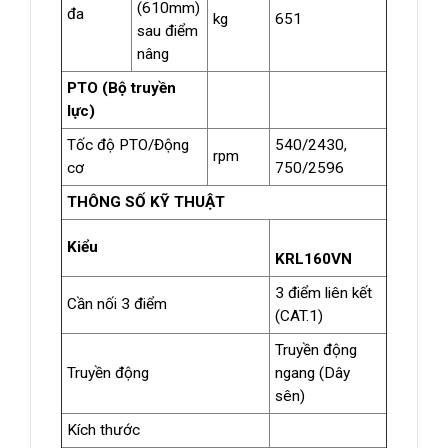
(610mm)
đa
kg
651
sau điểm
nâng
PTO (Bộ truyền
lực)
Tốc độ PTO/Động
540/2430,
rpm
cơ
750/2596
THÔNG SỐ KỸ THUẬT
Kiểu
KRL160VN
3 điểm liên kết
Cần nối 3 điểm
(CAT.1)
Truyền động
Truyền động
ngang (Dây
sên)
Kích thước