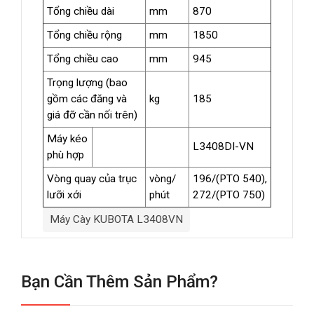
Tổng chiều dài
mm
870
Tổng chiều rộng
mm
1850
Tổng chiều cao
mm
945
Trọng lượng (bao
gồm các đăng và
kg
185
giá đỡ cần nối trên)
Máy kéo
L3408DI-VN
phù hợp
Vòng quay của trục
vòng/
196/(PTO 540),
lưỡi xới
phút
272/(PTO 750)
Máy Cày KUBOTA L3408VN
Bạn Cần Thêm Sản Phẩm?