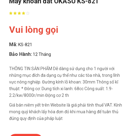
Máy khoan đất OKASU KS-821
Vui lòng gọi
Mã:
KS-821
Bảo Hành:
12 Tháng
THÔNG TIN SẢN PHẨM Dễ dàng sử dụng cho 1 người với
những mục đích đa dạng cụ thể như các tòa nhà, trong lĩnh
vực nông nghiệp. Đường kính lỗ khoan: 30mm Thông số kĩ
thuật: * Đông cơ: Dung tích xi lanh: 68cc Công suất: 1.9-
2.2/kw/8000r/min Động cơ 2 th
Giá bán niêm yết trên Website là giá phải tính thuế VAT. Kính
mong quý khách lấy hóa đơn đỏ khi mua hàng để tuân thủ
đúng quy định của pháp luật