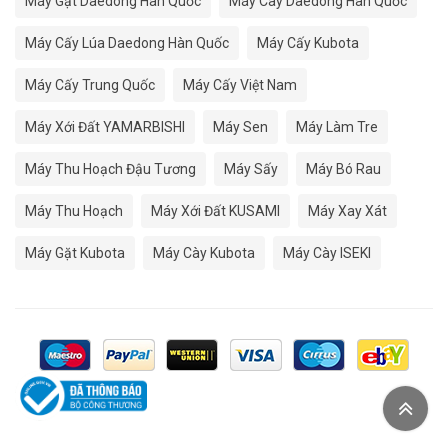
Máy Gặt Daedong Hàn Quốc
Máy Cày Daedong Hàn Quốc
Máy Cấy Lúa Daedong Hàn Quốc
Máy Cấy Kubota
Máy Cấy Trung Quốc
Máy Cấy Việt Nam
Máy Xới Đất YAMARBISHI
Máy Sen
Máy Làm Tre
Máy Thu Hoạch Đậu Tương
Máy Sấy
Máy Bó Rau
Máy Thu Hoạch
Máy Xới Đất KUSAMI
Máy Xay Xát
Máy Gặt Kubota
Máy Cày Kubota
Máy Cày ISEKI