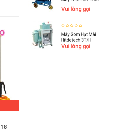
Vui lòng gọi
Máy Gom Hạt Mài
Hitdetech 3T/h
Vui lòng gọi
ĐẶT HÀNG
 18
Bình xịt điện BLV 16
870,000 VNĐ