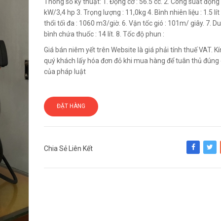
Thông số kỹ thuật: 1. Động cơ : 56.5 cc. 2. Công suất động 
kW/3,4 hp 3. Trọng lượng : 11,0kg 4. Bình nhiên liệu : 1.5 lí
thổi tối đa : 1060 m3/giờ. 6. Vận tốc gió : 101m/ giây. 7. D
bình chứa thuốc : 14 lít. 8. Tốc độ phun :
Giá bán niêm yết trên Website là giá phải tính thuế VAT. 
quý khách lấy hóa đơn đỏ khi mua hàng để tuân thủ đúng 
của pháp luật
ĐẶT HÀNG
Chia Sẻ Liên Kết
Share
Tweet