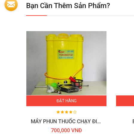
Bạn Cần Thêm Sản Phẩm?
ĐẶT HÀNG
New
MÁY PHUN THUỐC CHẠY ĐIỆN DK-20E
700,000 VNĐ