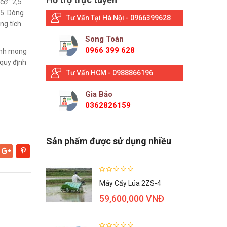
cơ : 2,5
t 5. Dòng
Tư Vấn Tại Hà Nội - 0966399628
ung tích
Song Toàn
0966 399 628
Kính mong
quy định
Tư Vấn HCM - 0988866196
Gia Bảo
0362826159
Sản phẩm được sử dụng nhiều
Google+
Pinterest
Máy Cấy Lúa 2ZS-4
59,600,000 VNĐ