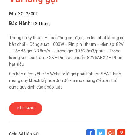
Mã:
XG- 2500T
Bảo Hành:
12 Tháng
Thông số kỹ thuật: – Loại động cơ : động cơ lớn nhất không có
bàn chải – Công suất: 1600W – Pin: pin lithium – Điện áp: 82V
– Tốc độ gió: 73.8m/s – Lượng gió: 19.527m3/phút – Trọng
lượng kim loại trần: 7.2K – Pin tiêu chuẩn: 82V5AHX2 – Phun
hạt siêu
Giá bán niêm yết trên Website là giá phải tính thuế VAT. Kính
mong quý khách lấy hóa đơn đỏ khi mua hàng để tuân thủ
đúng quy định của pháp luật
ĐẶT HÀNG
Chia Sẻ Liên Kết