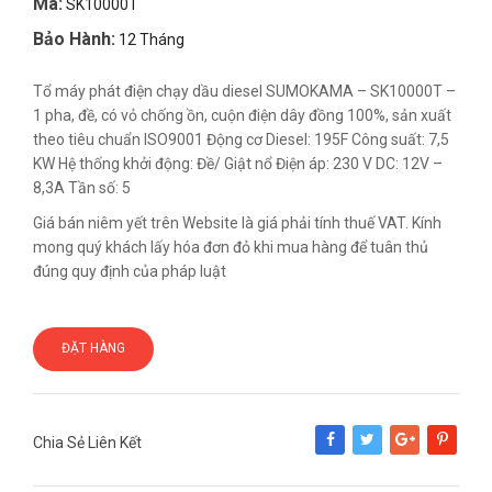
Mã:
SK10000T
Bảo Hành:
12 Tháng
Tổ máy phát điện chạy dầu diesel SUMOKAMA – SK10000T –
1 pha, đề, có vỏ chống ồn, cuộn điện dây đồng 100%, sản xuất
theo tiêu chuẩn ISO9001 Động cơ Diesel: 195F Công suất: 7,5
KW Hệ thống khởi động: Đề/ Giật nổ Điện áp: 230 V DC: 12V –
8,3A Tần số: 5
Giá bán niêm yết trên Website là giá phải tính thuế VAT. Kính
mong quý khách lấy hóa đơn đỏ khi mua hàng để tuân thủ
đúng quy định của pháp luật
ĐẶT HÀNG
Chia Sẻ Liên Kết
Share
Tweet
Google+
Pinterest