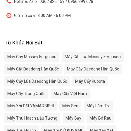
Hotline, Zalo:
0362 826 159 / 0966 399 628
Giờ mở cửa:
8:00 AM - 6:00 PM
Từ Khóa Nổi Bật
Máy Cày Massey Ferguson
Máy Gặt Lúa Massey Ferguson
Máy Gặt Daedong Hàn Quốc
Máy Cày Daedong Hàn Quốc
Máy Cấy Lúa Daedong Hàn Quốc
Máy Cấy Kubota
Máy Cấy Trung Quốc
Máy Cấy Việt Nam
Máy Xới Đất YAMARBISHI
Máy Sen
Máy Làm Tre
Máy Thu Hoạch Đậu Tương
Máy Sấy
Máy Bó Rau
Máy Thu Hoạch
Máy Xới Đất KUSAMI
Máy Xay Xát