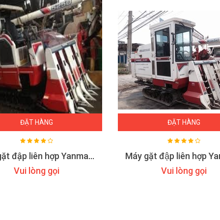
ĐẶT HÀNG
ĐẶT HÀNG
Máy gặt đập liên hợp Yanmar CA 525D
Vui lòng gọi
Vui lòng gọi