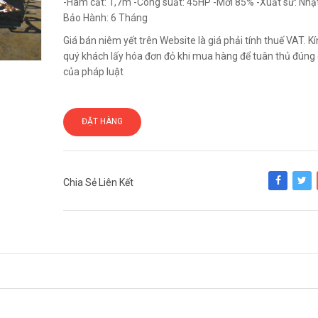
-Hàm cắt: 1,7m -Công suất: 45HP -Mới 85% -Xuất sứ: Nhật
Bảo Hành: 6 Tháng
Giá bán niêm yết trên Website là giá phải tính thuế VAT. 
quý khách lấy hóa đơn đỏ khi mua hàng để tuân thủ đúng 
của pháp luật
ĐẶT HÀNG
Chia Sẻ Liên Kết
Share
Tweet