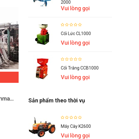
2000
Vui lòng gọi
Cối Lức CL1000
Vui lòng gọi
Cối Trắng CCB1000
Vui lòng gọi
ĐẶT HÀNG
Máy gặt đập liên hợp Yanmar Ca355 máy lạnh
Máy gặt lúa mini lấy rơm Yanmar GC221
Sản phẩm theo thời vụ
Vui lòng gọi
Máy Cày K2600
Vui lòng gọi