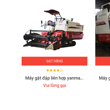
ĐẶT HÀNG
Máy gặt đập liên hợp Yanmar GC451
Máy gặt đập liên hợp yanmar aw82
Vui lòng gọi