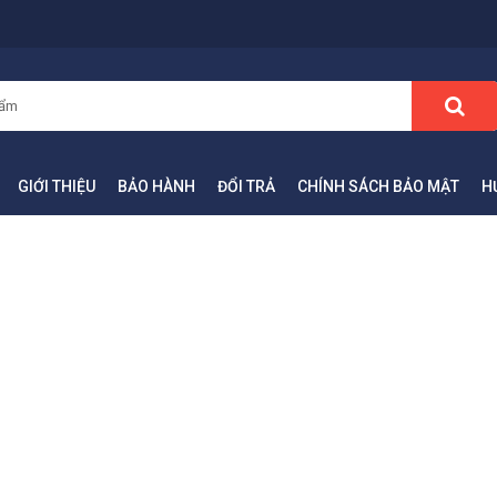
GIỚI THIỆU
BẢO HÀNH
ĐỔI TRẢ
CHÍNH SÁCH BẢO MẬT
H