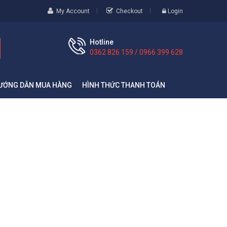
My Account
Checkout
Login
Hotline
0362 826 159 / 0966 399 628
ƯỚNG DẪN MUA HÀNG
HÌNH THỨC THANH TOÁN