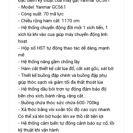
Đặc điểm kỹ thuật của máy gặt Yanmar GC561
- Model: Yanmar GC561
- Công suất: 70 mã lực
- Chiều rộng hàm cắt: 1170 cm
- Hệ thống chuyển động đời mới 1 xích tiến, 1
xích lùi khi vào cua giúp máy chuyển động linh
hoạt.
- Hộp số HST tự động thao tác dễ dàng, mạnh
mẽ
- Hệ thống nâng gầm chống lầy
- Hàm cắt thiết kế cắt lúa đổ, cắt sát gốc, sát bờ.
- Thiết kế buồng đập chính và buồng đập phụ
giúp thóc sạch và giảm tối đa thất thoát lúa
- Hệ thống dầu bôi trơn tự động đảm bảo độ
bền cho xích, bánh răng, răng cắt...
- Buồng chứa thóc sức chứa 600-700kg
- Xả thóc bằng vòi xoắn tốc độ cao cực nhanh.
Có thể xả lên bờ hoặc lên xe thồ rất tiện lợi
- Hệ thống cảm biến tự động cảnh báo sự cố, lỗi
kỹ thuật khi vận hành