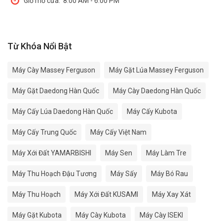
Giờ mở cửa:
8:00 AM - 6:00 PM
Từ Khóa Nổi Bật
Máy Cày Massey Ferguson
Máy Gặt Lúa Massey Ferguson
Máy Gặt Daedong Hàn Quốc
Máy Cày Daedong Hàn Quốc
Máy Cấy Lúa Daedong Hàn Quốc
Máy Cấy Kubota
Máy Cấy Trung Quốc
Máy Cấy Việt Nam
Máy Xới Đất YAMARBISHI
Máy Sen
Máy Làm Tre
Máy Thu Hoạch Đậu Tương
Máy Sấy
Máy Bó Rau
Máy Thu Hoạch
Máy Xới Đất KUSAMI
Máy Xay Xát
Máy Gặt Kubota
Máy Cày Kubota
Máy Cày ISEKI